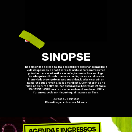
SINOPSE
No país onde o sol não sai mais do céu para explorar ao máximo a
vida das pessoas, as habitantes da noite se tornam monstras
privadas de casa e família e se refugiam numa boate antiga.
Miradas pelos olhos de quem vive no dia, bixas, sapatonas e
transviadas veem pelo avesso suas identidades e se reúnem
numa luta que é revolta, baile e manifesto. Com referência no
funk, na cultura ballroom, nas quebradas e bairros da infância,
FRACASSADAS BR exalta os saberes da noite onde as LGBT+
foram esquecidas - ninguém que fracassa sai ileso.
Duração: 75 minutos
Classificação indicativa: 14 anos