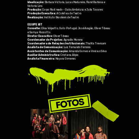
Idealização:
Barbara Victoria, Lucas Madureira, Rand Barbosa e
Victoria Lins
Produção:
Corpo Rastreado - Gabs Ambròzia e Julia Tavares
Produção Executiva:
A Coletiva de Teatro
Realização:
Instituto Brasileiro de Teatro
EQUIPE iBT
Conselho:
Elisa Volpatto, Guto Portugal, José Aragão, Oliver Tibeau
e Samya Pascotto.
Diretor Executivo:
Oliver Tibeau
Coordenador de Projetos:
Agnaldo Moreno
Coordenadora de Relações Institucionais:
Thalita Trevisani
Analista de Comunicação:
Luiz Fernando Ferreira
Assistentes de Comunicação:
Amanda Gomes e Vinícius Silva
Auxiliar Administrativa:
Cristiana Alipio
Analista Financeira:
Nayara Gimenes