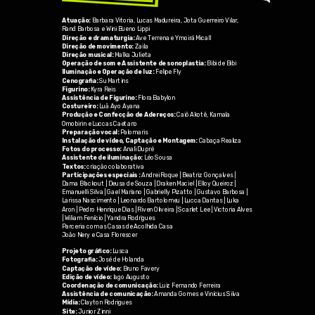
Atuação:
Barbara Vitoria, Lucas Madureira, Jota Guerreiro Vilar,
Rand Barbosa e Wini Bueno Lippi
Direção e dramaturgia:
Ave Terrena e Ymoirá Micall
Direção de movimento:
Zaila
Direção musical:
Malka Julieta
Operação de som e Assistente de sonoplastia:
Bibi de Bibi
Iluminação e Operação de luz:
Felipe Fly
Cenografia:
Su Martins
Figurino:
Kyra Reis
Assistência de Figurino:
Flora Babylon
Costureiro:
Luã Ayo Ayana
Produção e Confecção de Adereços:
Caiô Akotê, Kamala
Omobirin e Luccas Caetano
Preparação vocal:
Palomaris
Instalação de vídeo, Captação e Montagem:
Cabaça Realiza
Fotos do processo:
Anali Dupré
Assistente de iluminação:
Léo Sousa
Textos:
criação colaborativa
Participações especiais :
Andrei Roque | Beatriz Gonçalves |
Dama Blackout | Deusa de Souza | Draken Maciel | Elloy Queiroz |
Emanuelli Silva | Gael Mariano | Gabrielly Pizatto | Gustavo Barbosa |
Larissa Nascimento | Leonardo Bartolomeu | Lucca Dantas | Luka
Aron | Pedro Henrique Dias | Riven Oliveira | Scarlet Lee | Victoria Alves
| Wiliam Fenício | Yandra Rodrigues
Parceria com as Casas de Acolhida Casa
João Nery e Casa Florescer
Projeto gráfico:
Lusca
Fotografia:
José de Holanda
Captação de vídeo:
Bruno Favery
Edição de vídeo:
Iago Augusto
Coordenação de comunicação:
Luiz Fernando Ferreira
Assistência de comunicação:
Amanda Gomes e Vinícius Silva
Mídia:
Clayton Rodrigues
Site:
Junior Zinni