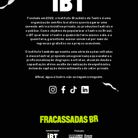
Fundado em 2022, o Instituto Brasileiro de Teatro é uma
organização sem fins lucrativos que visa gerar uma
conexão entre a iniciativa privada, as produções teatrais e
o público. Com o objetivo de popularizar o teatro no Brasil,
o iBT quer levar o teatro a quem não teria acesso a ele, e a
quem teria, garantindo acesso universal por meio de
ingressos gratuitos ou a preços acessíveis.
O instituto também apresenta uma série de ações voltadas
à classe teatral, propondo uma governança que acelera a
profissionalização de grupos e artistas, atuando desde a
capacitação até no auxílio de realização de espetáculos,
incluindo captação de investimentos do setor privado.
Afinal, água e teatro não se negam a ninguém.