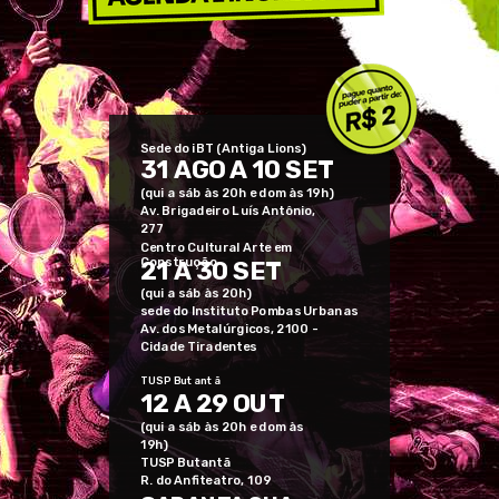
Sede do iBT (Antiga Lions)
31 AGO A 10 SET
(qui a sáb às 20h e dom às 19h)
Av. Brigadeiro Luís Antônio,
277
Centro Cultural Arte em
Construção
21 A 30 SET
(qui a sáb às 20h)
sede do Instituto Pombas Urbanas
Av. dos Metalúrgicos, 2100 -
Cidade Tiradentes
TUSP Butantã
12 A 29 OUT
(qui a sáb às 20h e dom às
19h)
TUSP Butantã
R. do Anfiteatro, 109