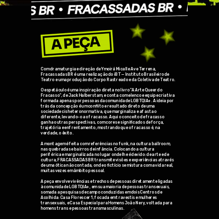
Com dramaturgia e direção de Ymoirá Micall e Ave Terrena,
Fracassadas BR é uma realização do iBT — Instituto Brasileiro de
Teatro e uma produção do Corpo Rastreado e da Coletiva de Teatro.
O espetáculo é uma inspiração direta no livro "A Arte Queer do
Fracasso", de Jack Halberstam, e conta com elenco e equipe criativa
formada apenas por pessoas da comunidade LGBTQIA+. A ideia por
trás da concepção é um conflito e resultado direto de uma
sociedade cisheteronormativa, que marginaliza e afasta o
diferente, levando-o ao fracasso. Aqui o conceito de fracasso
ganha outras perspectivas, com cores e significados de força,
trajetória e enfrentamento, mostrando que o fracasso é, na
verdade, o êxito.
A montagem é feita com referências no funk, na cultura ballroom,
nas quebradas e bairros de infância. Colocando a cultura
periférica e marginalizada no lugar onde lhe é devido: de arte e de
cultura, FRACASSADAS BR transmite visões e experiências através
de uma ótica não contada, onde o fictício se mistura com a vida real,
muitas vezes em âmbito pessoal.
A peça envolve vivências e trechos de pessoas diretamente ligadas
à comunidade LGBTQIA+, em sua maioria de pessoas transexuais,
somada a pesquisas de campo conduzidas em dois Centros de
Acolhida: Casa Florescer 1, focada em travestis e mulheres
transexuais, e Casa Especial para Homens João Nery, voltada para
homens trans e pessoas transmasculinas.